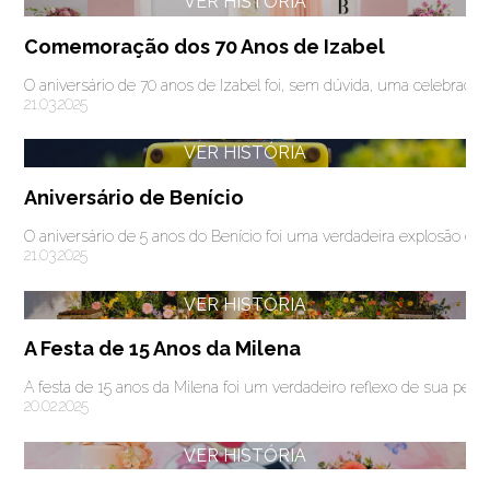
VER HISTÓRIA
Comemoração dos 70 Anos de Izabel
O aniversário de 70 anos de Izabel foi, sem dúvida, uma celebraçã
21.03.2025
VER HISTÓRIA
Aniversário de Benício
O aniversário de 5 anos do Benício foi uma verdadeira explosão d
21.03.2025
VER HISTÓRIA
A Festa de 15 Anos da Milena
A festa de 15 anos da Milena foi um verdadeiro reflexo de sua perso
20.02.2025
VER HISTÓRIA