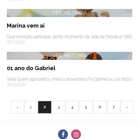
VER HISTÓRIA
Marina vem ai
Que emoção participar deste momento da vida da Nicole e Victor e
16.07.2022
VER HISTÓRIA
01 ano do Gabriel
Será quem aproveitou mais o aniversário? o Gabriel ou os titios bab
16.09.2022
‹
1
2
3
4
5
6
7
›