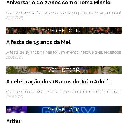
Aniversário de 2 Anos com o Tema Minnie
O aniversário de 2 anos dessa pequena princesa foi pura magia! 
29.01.2025
VER HISTÓRIA
A festa de 15 anos da Mel
A festa de 15 anos da Mel foi um evento inesquecível, repletode em
22.01.2025
VER HISTÓRIA
A celebração dos 18 anos do João Adolfo
O aniversário de 18 anos é sempre um momento marcante na vida d
22.01.2025
VER HISTÓRIA
Arthur